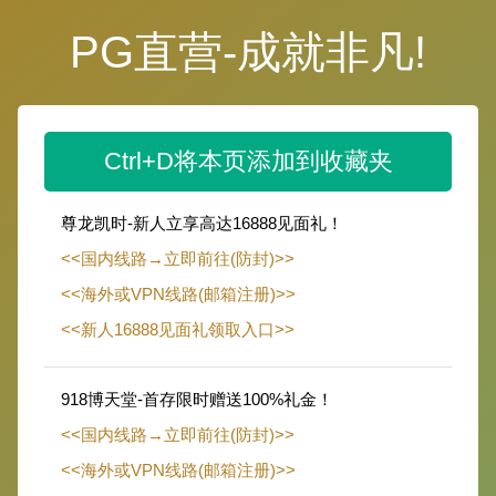
PG直营-成就非凡!
Ctrl+D将本页添加到收藏夹
尊龙凯时-新人立享高达16888见面礼！
<<国内线路→立即前往(防封)>>
<<海外或VPN线路(邮箱注册)>>
<<新人16888见面礼领取入口>>
918博天堂-首存限时赠送100%礼金！
<<国内线路→立即前往(防封)>>
<<海外或VPN线路(邮箱注册)>>